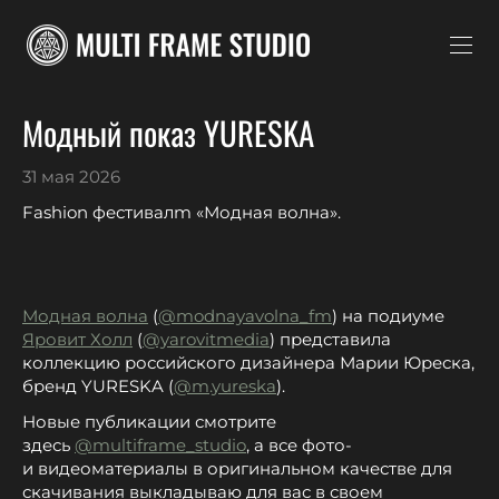
Модный показ YURESKA
31 мая 2026
Fashion фестивалm «Модная волна».
Модная волна
(
@modnayavolna_fm
) на подиуме
Яровит Холл
(
@yarovitmedia
) представила
коллекцию российского дизайнера Марии Юреска,
бренд YURESKA (
@m.yureska
).
Новые публикации смотрите
здесь
@multiframe_studio
, а все фото-
и видеоматериалы в оригинальном качестве для
скачивания выкладываю для вас в своем