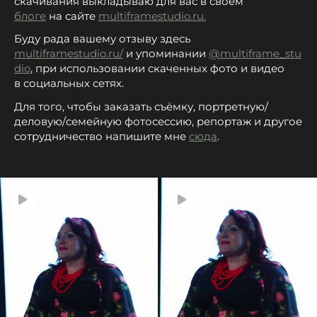
скачивания выкладываю для вас в своем
блоге
на сайте
multiframestudio.ru
.
Буду рада вашему отзыву здесь
multiframestudio.ru/
и упоминании
@multiframe_stu
dio
, при использовании скаченных фото и видео
в социальных сетях.
Для того, чтобы заказать съёмку, портретную/
деловую/семейную фотосессию, репортаж и другое
сотрудничество напишите мне
сюда
.