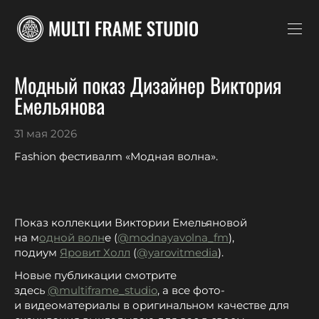
Модный показ Дизайнер Виктория
Емельянова
31 мая 2026
Fashion фестивалm «Модная волна».
Показ коллекции Виктории Емельяновой
на м
одной волн
е (
@modnayavolna_fm
),
подиум
Яровит Холл
(
@yarovitmedia
).
Новые публикации смотрите
здесь
@multiframe_studio
, а все фото-
и видеоматериалы в оригинальном качестве для